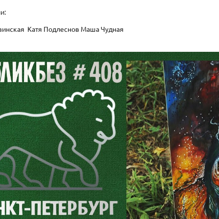
ии:
зинская Катя Подлеснов Маша Чудная