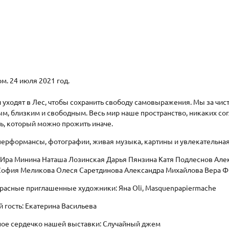
м. 24 июля 2021 год.
уходят в Лес, чтобы сохранить свободу самовыражения. Мы за чист
м, близким и свободным. Весь мир наше пространство, никаких сог
нь, который можно прожить иначе.
перформансы, фотографии, живая музыка, картины и увлекательная 
: Ира Минина Наташа Лозинская Дарья Пянзина Катя Подлеснов Але
София Меликова Олеся Саретдинова Александра Михайлова Вера Ф
расные приглашенные художники: Яна Oli, Masquenpapiermache
гость: Екатерина Васильева
ое сердечко нашей выставки: Случайный джем