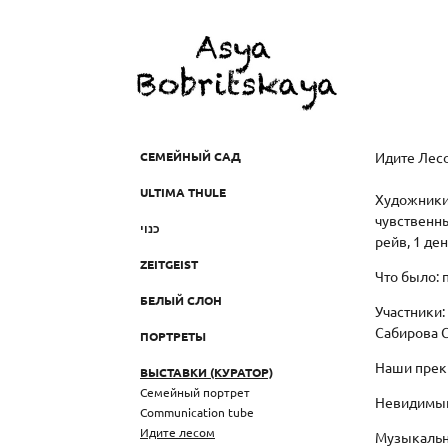
СЕМЕЙНЫЙ САД
Идите Лесо
ULTIMA THULE
Художники 
чувственны
כנוי
рейв, 1 де
ZEITGEIST
Что было: 
БЕЛЫЙ СЛОН
Участники
Сабирова 
ПОРТРЕТЫ
Наши прек
ВЫСТАВКИ (КУРАТОР)
Семейный портрет
Невидимый 
Communication tube
Идите лесом
Музыкальн